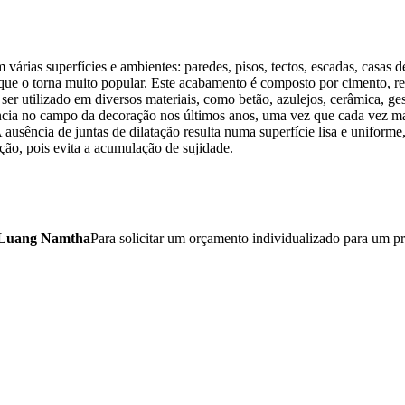
ias superfícies e ambientes: paredes, pisos, tectos, escadas, casas de b
 que o torna muito popular. Este acabamento é composto por cimento, 
ser utilizado em diversos materiais, como betão, azulejos, cerâmica, ge
cia no campo da decoração nos últimos anos, uma vez que cada vez mais
ausência de juntas de dilatação resulta numa superfície lisa e uniforme
ção, pois evita a acumulação de sujidade.
Luang Namtha
Para solicitar um orçamento individualizado para um pr