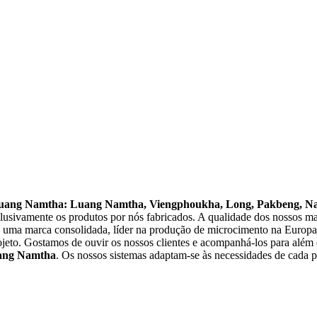
ocement 
Namtha
uang Namtha: Luang Namtha, Viengphoukha, Long, Pakbeng, 
clusivamente os produtos por nós fabricados. A qualidade dos nossos ma
os uma marca consolidada, líder na produção de microcimento na Europ
ojeto. Gostamos de ouvir os nossos clientes e acompanhá-los para além 
ang Namtha
. Os nossos sistemas adaptam-se às necessidades de cada p