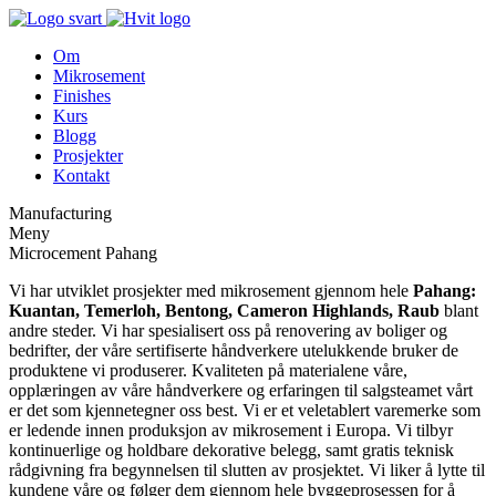
Om
Mikrosement
Finishes
Kurs
Blogg
Prosjekter
Kontakt
Manufacturing
Meny
Microcement Pahang
Vi har utviklet prosjekter med mikrosement gjennom hele
Pahang:
Kuantan, Temerloh, Bentong, Cameron Highlands, Raub
blant
andre steder. Vi har spesialisert oss på renovering av boliger og
bedrifter, der våre sertifiserte håndverkere utelukkende bruker de
produktene vi produserer. Kvaliteten på materialene våre,
opplæringen av våre håndverkere og erfaringen til salgsteamet vårt
er det som kjennetegner oss best. Vi er et veletablert varemerke som
er ledende innen produksjon av mikrosement i Europa. Vi tilbyr
kontinuerlige og holdbare dekorative belegg, samt gratis teknisk
rådgivning fra begynnelsen til slutten av prosjektet. Vi liker å lytte til
kundene våre og følger dem gjennom hele byggeprosessen for å