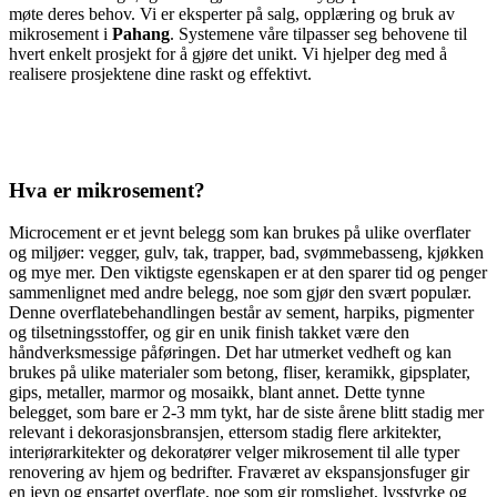
møte deres behov. Vi er eksperter på salg, opplæring og bruk av
mikrosement i
Pahang
. Systemene våre tilpasser seg behovene til
hvert enkelt prosjekt for å gjøre det unikt. Vi hjelper deg med å
realisere prosjektene dine raskt og effektivt.
Hva er mikrosement?
Microcement er et jevnt belegg som kan brukes på ulike overflater
og miljøer: vegger, gulv, tak, trapper, bad, svømmebasseng, kjøkken
og mye mer. Den viktigste egenskapen er at den sparer tid og penger
sammenlignet med andre belegg, noe som gjør den svært populær.
Denne overflatebehandlingen består av sement, harpiks, pigmenter
og tilsetningsstoffer, og gir en unik finish takket være den
håndverksmessige påføringen. Det har utmerket vedheft og kan
brukes på ulike materialer som betong, fliser, keramikk, gipsplater,
gips, metaller, marmor og mosaikk, blant annet. Dette tynne
belegget, som bare er 2-3 mm tykt, har de siste årene blitt stadig mer
relevant i dekorasjonsbransjen, ettersom stadig flere arkitekter,
interiørarkitekter og dekoratører velger mikrosement til alle typer
renovering av hjem og bedrifter. Fraværet av ekspansjonsfuger gir
en jevn og ensartet overflate, noe som gir romslighet, lysstyrke og