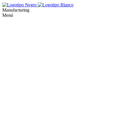
Manufacturing
Menú
Acerca de
Microcemento
Finishes
Cursos
Blog
Proyectos
Contacto