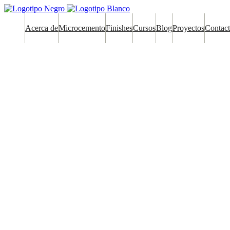
Acerca de
Microcemento
Finishes
Cursos
Blog
Proyectos
Contac