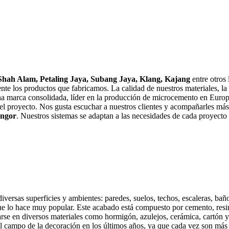
cement Se
Shah Alam, Petaling Jaya, Subang Jaya, Klang, Kajang
entre otros
ente los productos que fabricamos. La calidad de nuestros materiales, la
na marca consolidada, líder en la producción de microcemento en Europ
del proyecto. Nos gusta escuchar a nuestros clientes y acompañarles más
angor
. Nuestros sistemas se adaptan a las necesidades de cada proyecto
rsas superficies y ambientes: paredes, suelos, techos, escaleras, baños,
ue lo hace muy popular. Este acabado está compuesto por cemento, resi
arse en diversos materiales como hormigón, azulejos, cerámica, cartón y
l campo de la decoración en los últimos años, ya que cada vez son más l