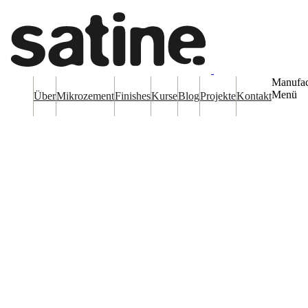
Manufac
Menü
Über
Mikrozement
Finishes
Kurse
Blog
Projekte
Kontakt